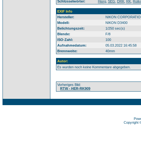
Schlüsselwörter:
Hiorg
,
SEG
,
DRK
,
RK
,
Rotk
EXIF Info
Hersteller:
NIKON CORPORATIO
Modell:
NIKON D3400
Belichtungszeit:
1/250 sec(s)
Blende:
F/8
ISO-Zahl:
100
Aufnahmedatum:
05.03.2022 16:45:58
Brennweite:
40mm
Autor:
Es wurden noch keine Kommentare abgegeben.
Vorheriges Bild:
RTW - HER-RK909
Pow
Copyright