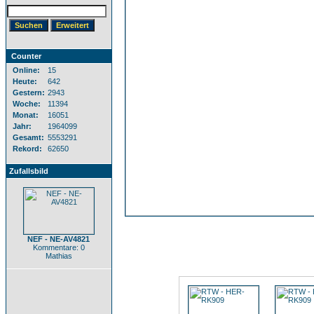
Counter
Online:
15
Heute:
642
Gestern:
2943
Woche:
11394
Monat:
16051
Jahr:
1964099
Gesamt:
5553291
Rekord:
62650
Zufallsbild
NEF - NE-AV4821
Kommentare: 0
Mathias