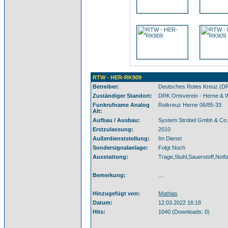
RTW - HER-RK909
Betreiber:
Deutsches Rotes Kreuz (D
Zuständiger Standort:
DRK Ortsverein - Herne & 
Funkrufname Analog
Rotkreuz Herne 06/85-33
Alt:
Aufbau / Ausbau:
System Strobel Gmbh & Co
Erstzulassung:
2010
Außerdienststellung:
Im Dienst
Sondersignalanlage:
Folgt Noch
Ausstattung:
Trage,Stuhl,Sauerstoff,Notf
Bemerkung:
....
Hinzugefügt von:
Mathias
Datum:
12.03.2022 16:18
Hits:
1040 (Downloads: 0)