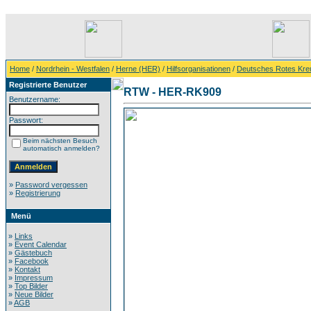
Home
/
Nordrhein - Westfalen
/
Herne (HER)
/
Hilfsorganisationen
/
Deutsches Rotes Kre
Registrierte Benutzer
RTW - HER-RK909
Benutzername:
Passwort:
Beim nächsten Besuch
automatisch anmelden?
»
Password vergessen
»
Registrierung
Menü
»
Links
»
Event Calendar
»
Gästebuch
»
Facebook
»
Kontakt
»
Impressum
»
Top Bilder
»
Neue Bilder
»
AGB