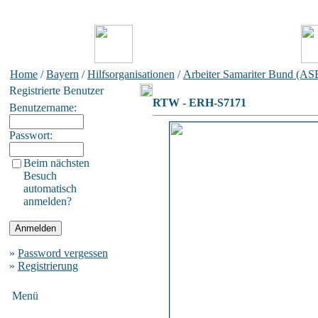
Home
/
Bayern
/
Hilfsorganisationen
/
Arbeiter Samariter Bund (AS
Registrierte Benutzer
RTW - ERH-S7171
Benutzername:
Passwort:
Beim nächsten
Besuch
automatisch
anmelden?
»
Password vergessen
»
Registrierung
Menü