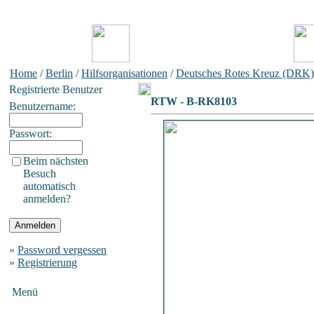
Home
/
Berlin
/
Hilfsorganisationen
/
Deutsches Rotes Kreuz (DRK)
Registrierte Benutzer
RTW - B-RK8103
Benutzername:
Passwort:
Beim nächsten
Besuch
automatisch
anmelden?
»
Password vergessen
»
Registrierung
Menü