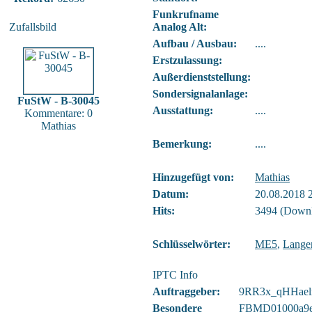
Funkrufname
Zufallsbild
Analog Alt:
Aufbau / Ausbau:
....
Erstzulassung:
Außerdienststellung:
Sondersignalanlage:
FuStW - B-30045
Ausstattung:
....
Kommentare: 0
Mathias
Bemerkung:
....
Hinzugefügt von:
Mathias
Datum:
20.08.2018 
Hits:
3494 (Downl
Schlüsselwörter:
ME5
,
Lange
IPTC Info
Auftraggeber:
9RR3x_qHHael
Besondere
FBMD01000a9e0