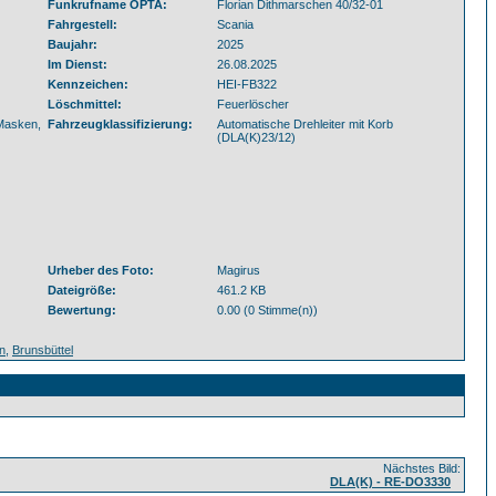
Funkrufname OPTA:
Florian Dithmarschen 40/32-01
Fahrgestell:
Scania
Baujahr:
2025
Im Dienst:
26.08.2025
Kennzeichen:
HEI-FB322
Löschmittel:
Feuerlöscher
Masken,
Fahrzeugklassifizierung:
Automatische Drehleiter mit Korb
(DLA(K)23/12)
Urheber des Foto:
Magirus
Dateigröße:
461.2 KB
Bewertung:
0.00 (0 Stimme(n))
n
,
Brunsbüttel
Nächstes Bild:
DLA(K) - RE-DO3330