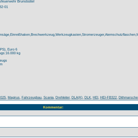
tsfeuerwehr Brunsbüttel
/32-01
ensäge,Einreißhaken,Brechwerkzeug,Werkzeugkasten,Stromerzeuger,Atemschutzflaschen,
PS), Euro 6
ugs:16.000 kg
eugs
mm
2025
,
Magirus
,
Fahrzeugbau
,
Scania
,
Drehleiter
,
DLA(K)
,
DLK
,
HEI
,
HEI-FB322
,
Dithmarsche
Kommentar: