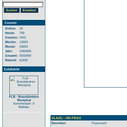
Counter
Online:
18
Heute:
799
Gestern:
2442
Woche:
13993
Monat:
18650
Jahr:
1966698
Gesamt:
5555890
Rekord:
62650
Zufallsbild
FLB - Branddirektor
Westphal
Kommentare: 0
Mathias
DLA(K) - HEI-FB322
Betreiber:
Feuerwehr