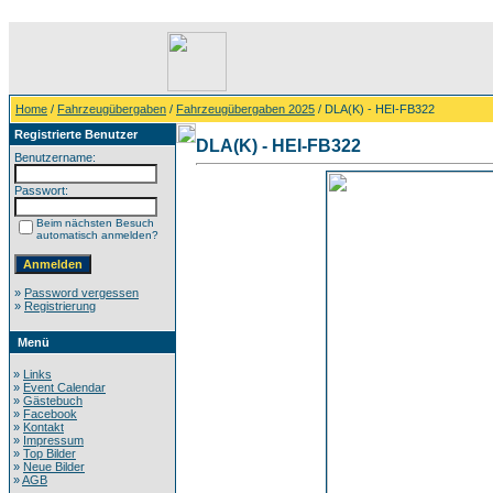
Home
/
Fahrzeugübergaben
/
Fahrzeugübergaben 2025
/ DLA(K) - HEI-FB322
Registrierte Benutzer
DLA(K) - HEI-FB322
Benutzername:
Passwort:
Beim nächsten Besuch
automatisch anmelden?
»
Password vergessen
»
Registrierung
Menü
»
Links
»
Event Calendar
»
Gästebuch
»
Facebook
»
Kontakt
»
Impressum
»
Top Bilder
»
Neue Bilder
»
AGB