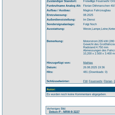
Zuständiger Standort:
Freiwillige Feuerwehr Or
Funkrufname Analog Alt:
Florian Dithmarschen 40
Aufbau / Ausbau:
Magirus Fahrzeugbau
Erstzulassung:
08.2025
Außerdienststellung:
Im Dienst
Sondersignalanlage:
Folgt Noch
Ausstattung:
Weste,Lampe,Leine,Kett
Bemerkung:
Motorstrom:205 kW (280 
Gewicht des Großfahrze
Radstand:4.750 mm
Abmessungen des Fahrz
10,200 x 2.500 x 3.400 
Hinzugefügt von:
Mathias
Datum:
26.08.2025 19:36
Hits:
481 (Downloads: 0)
Schlüsselwörter:
FW
,
Feuerwehr
,
Florian
,
Autor:
Es wurden noch keine Kommentare abgegeben.
Vorheriges Bild:
Dekon-P - NRW-8-3227