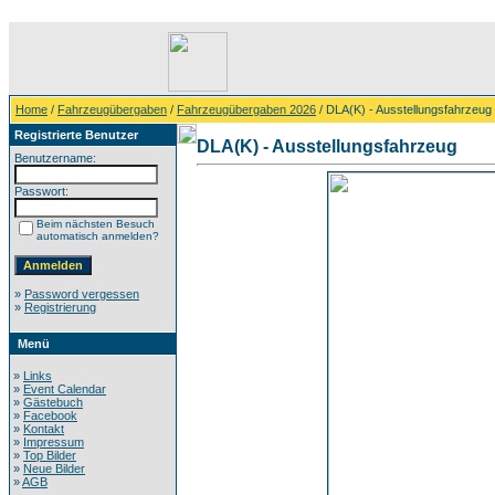
Home
/
Fahrzeugübergaben
/
Fahrzeugübergaben 2026
/ DLA(K) - Ausstellungsfahrzeug
Registrierte Benutzer
DLA(K) - Ausstellungsfahrzeug
Benutzername:
Passwort:
Beim nächsten Besuch
automatisch anmelden?
»
Password vergessen
»
Registrierung
Menü
»
Links
»
Event Calendar
»
Gästebuch
»
Facebook
»
Kontakt
»
Impressum
»
Top Bilder
»
Neue Bilder
»
AGB