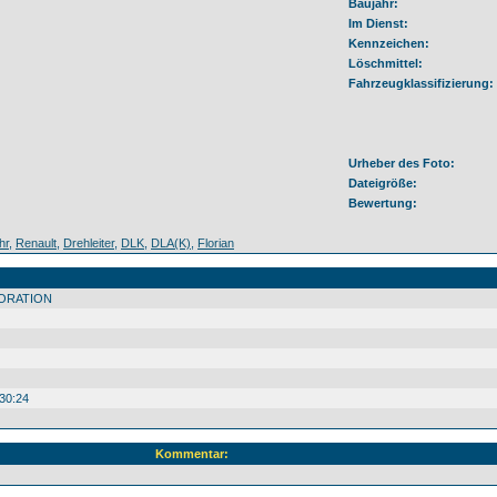
Baujahr:
Im Dienst:
Kennzeichen:
Löschmittel:
Fahrzeugklassifizierung:
Urheber des Foto:
Dateigröße:
Bewertung:
hr
,
Renault
,
Drehleiter
,
DLK
,
DLA(K)
,
Florian
ORATION
30:24
Kommentar: