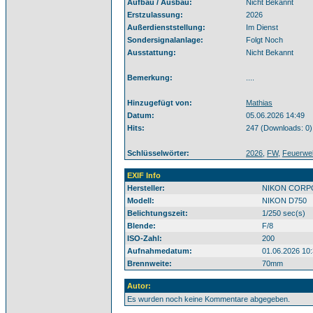
Aufbau / Ausbau:
Nicht Bekannt
Erstzulassung:
2026
Außerdienststellung:
Im Dienst
Sondersignalanlage:
Folgt Noch
Ausstattung:
Nicht Bekannt
Bemerkung:
....
Hinzugefügt von:
Mathias
Datum:
05.06.2026 14:49
Hits:
247 (Downloads: 0)
Schlüsselwörter:
2026
,
FW
,
Feuerwe
EXIF Info
Hersteller:
NIKON CORP
Modell:
NIKON D750
Belichtungszeit:
1/250 sec(s)
Blende:
F/8
ISO-Zahl:
200
Aufnahmedatum:
01.06.2026 10:
Brennweite:
70mm
Autor:
Es wurden noch keine Kommentare abgegeben.