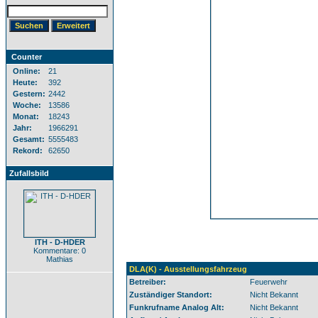
Counter
Online:
21
Heute:
392
Gestern:
2442
Woche:
13586
Monat:
18243
Jahr:
1966291
Gesamt:
5555483
Rekord:
62650
Zufallsbild
ITH - D-HDER
Kommentare: 0
Mathias
DLA(K) - Ausstellungsfahrzeug
Betreiber:
Feuerwehr
Zuständiger Standort:
Nicht Bekannt
Funkrufname Analog Alt:
Nicht Bekannt