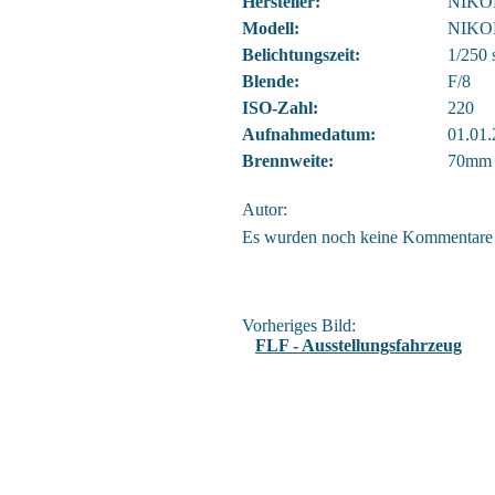
Hersteller:
NIKO
Modell:
NIKO
Belichtungszeit:
1/250 
Blende:
F/8
ISO-Zahl:
220
Aufnahmedatum:
01.01.
Brennweite:
70mm
Autor:
Es wurden noch keine Kommentare
Vorheriges Bild:
FLF - Ausstellungsfahrzeug