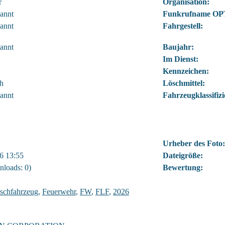
r
Organisation:
annt
Funkrufname OP
annt
Fahrgestell:
annt
Baujahr:
Im Dienst:
Kennzeichen:
h
Löschmittel:
annt
Fahrzeugklassifiz
Urheber des Foto:
6 13:55
Dateigröße:
loads: 0)
Bewertung:
öschfahrzeug
,
Feuerwehr
,
FW
,
FLF
,
2026