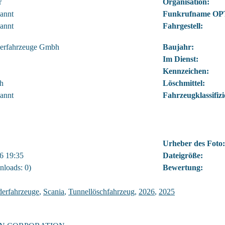
r
Organisation:
annt
Funkrufname OP
annt
Fahrgestell:
erfahrzeuge Gmbh
Baujahr:
Im Dienst:
Kennzeichen:
h
Löschmittel:
annt
Fahrzeugklassifiz
Urheber des Foto:
6 19:35
Dateigröße:
loads: 0)
Bewertung:
erfahrzeuge
,
Scania
,
Tunnellöschfahrzeug
,
2026
,
2025