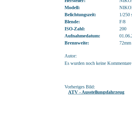
Hersteller:
NIKO
Modell:
NIKO
Belichtungszeit:
1/250 
Blende:
F/8
ISO-Zahl:
200
Aufnahmedatum:
01.06.
Brennweite:
72mm
Autor:
Es wurden noch keine Kommentare
Vorheriges Bild:
ATV - Ausstellungsfahrzeug