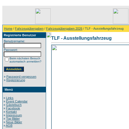
Home
/
Fahrzeugübergaben
/
Fahrzeugübergaben 2026
/ TLF - Ausstellungsfahrzeug
Registrierte Benutzer
TLF - Ausstellungsfahrzeug
Benutzername:
Passwort:
Beim nächsten Besuch
automatisch anmelden?
»
Password vergessen
»
Registrierung
Menü
»
Links
»
Event Calendar
»
Gästebuch
»
Facebook
»
Kontakt
»
Impressum
»
Top Bilder
»
Neue Bilder
»
AGB