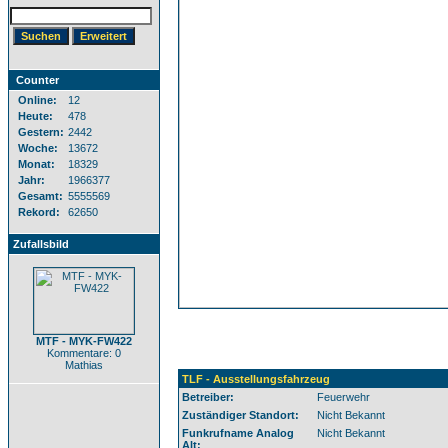
Counter
Online:
12
Heute:
478
Gestern:
2442
Woche:
13672
Monat:
18329
Jahr:
1966377
Gesamt:
5555569
Rekord:
62650
Zufallsbild
MTF - MYK-FW422
Kommentare: 0
Mathias
TLF - Ausstellungsfahrzeug
Betreiber:
Feuerwehr
Zuständiger Standort:
Nicht Bekannt
Funkrufname Analog
Nicht Bekannt
Alt: