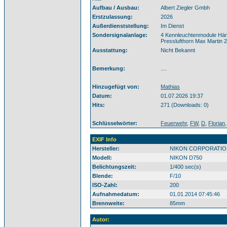
Aufbau / Ausbau:
Albert Ziegler Gmbh
Erstzulassung:
2026
Außerdienststellung:
Im Dienst
Sondersignalanlage:
4 Kennleuchtenmodule Hän
Presslufthorn Max Martin 
Ausstattung:
Nicht Bekannt
Bemerkung:
....
Hinzugefügt von:
Mathias
Datum:
01.07.2026 19:37
Hits:
271 (Downloads: 0)
Schlüsselwörter:
Feuerwehr
,
FW
,
D
,
Florian
EXIF Info
Hersteller:
NIKON CORPORATIO
Modell:
NIKON D750
Belichtungszeit:
1/400 sec(s)
Blende:
F/10
ISO-Zahl:
200
Aufnahmedatum:
01.01.2014 07:45:46
Brennweite:
85mm
Autor: