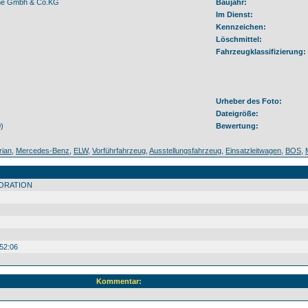
me Gmbh & Co.KG
Baujahr:
Im Dienst:
Kennzeichen:
Löschmittel:
Fahrzeugklassifizierung:
Urheber des Foto:
Dateigröße:
)
Bewertung:
rian
,
Mercedes-Benz
,
ELW
,
Vorführfahrzeug
,
Ausstellungsfahrzeug
,
Einsatzleitwagen
,
BOS
,
ORATION
52:06
Kommentar: