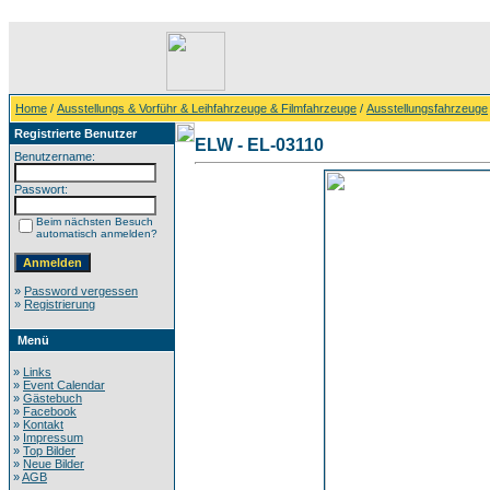
Home
/
Ausstellungs & Vorführ & Leihfahrzeuge & Filmfahrzeuge
/
Ausstellungsfahrzeuge
Registrierte Benutzer
ELW - EL-03110
Benutzername:
Passwort:
Beim nächsten Besuch
automatisch anmelden?
»
Password vergessen
»
Registrierung
Menü
»
Links
»
Event Calendar
»
Gästebuch
»
Facebook
»
Kontakt
»
Impressum
»
Top Bilder
»
Neue Bilder
»
AGB