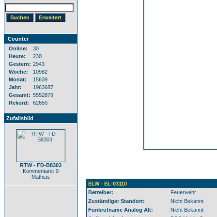
Counter
Online:
30
Heute:
230
Gestern:
2943
Woche:
10982
Monat:
15639
Jahr:
1963687
Gesamt:
5552879
Rekord:
62650
Zufallsbild
RTW - FD-B8303
Kommentare: 0
Mathias
ELW - EL-03110
Betreiber:
Feuerwehr
Zuständiger Standort:
Nicht Bekannt
Funkrufname Analog Alt:
Nicht Bekannt