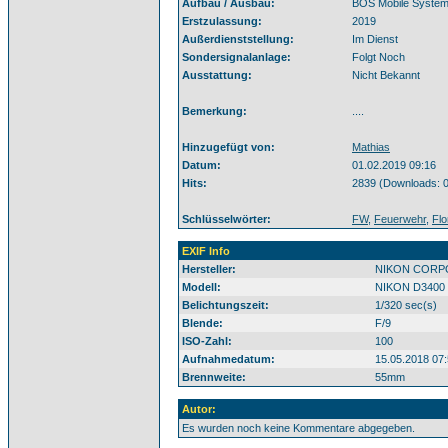
Aufbau / Ausbau:
BOS Mobile Syste
Erstzulassung:
2019
Außerdienststellung:
Im Dienst
Sondersignalanlage:
Folgt Noch
Ausstattung:
Nicht Bekannt
Bemerkung:
....
Hinzugefügt von:
Mathias
Datum:
01.02.2019 09:16
Hits:
2839 (Downloads: 0
Schlüsselwörter:
FW
,
Feuerwehr
,
Flo
EXIF Info
Hersteller:
NIKON CORP
Modell:
NIKON D3400
Belichtungszeit:
1/320 sec(s)
Blende:
F/9
ISO-Zahl:
100
Aufnahmedatum:
15.05.2018 07:
Brennweite:
55mm
Autor:
Es wurden noch keine Kommentare abgegeben.