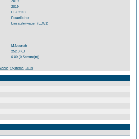
2019
2019
EL-03110
Feuerlöcher
Einsatzleitwagen (ELW1)
M.Neuroth
252.8 KB
0.00 (0 Stimme(n))
Mobile
,
Systeme
,
2019