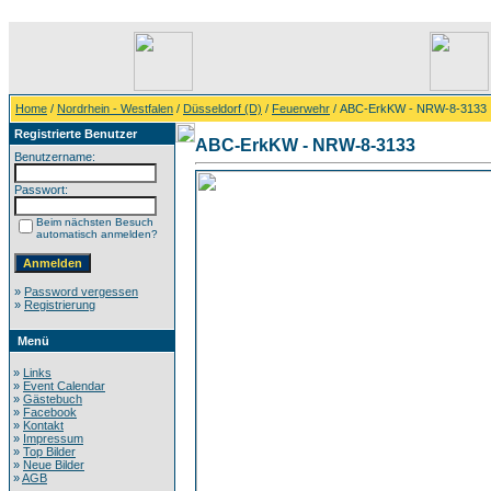
Home
/
Nordrhein - Westfalen
/
Düsseldorf (D)
/
Feuerwehr
/ ABC-ErkKW - NRW-8-3133
Registrierte Benutzer
ABC-ErkKW - NRW-8-3133
Benutzername:
Passwort:
Beim nächsten Besuch
automatisch anmelden?
»
Password vergessen
»
Registrierung
Menü
»
Links
»
Event Calendar
»
Gästebuch
»
Facebook
»
Kontakt
»
Impressum
»
Top Bilder
»
Neue Bilder
»
AGB