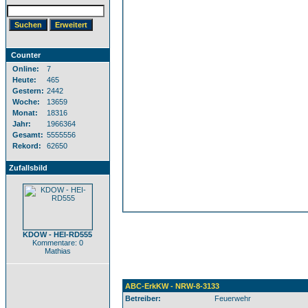
Counter
Online:
7
Heute:
465
Gestern:
2442
Woche:
13659
Monat:
18316
Jahr:
1966364
Gesamt:
5555556
Rekord:
62650
Zufallsbild
KDOW - HEI-RD555
Kommentare: 0
Mathias
ABC-ErkKW - NRW-8-3133
Betreiber:
Feuerwehr