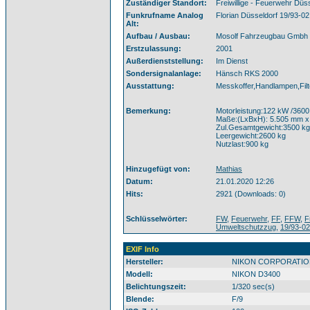
Zuständiger Standort:
Freiwillige - Feuerwehr Dü
Funkrufname Analog
Florian Düsseldorf 19/93-02
Alt:
Aufbau / Ausbau:
Mosolf Fahrzeugbau Gmbh
Erstzulassung:
2001
Außerdienststellung:
Im Dienst
Sondersignalanlage:
Hänsch RKS 2000
Ausstattung:
Messkoffer,Handlampen,Filte
Bemerkung:
Motorleistung:122 kW /3600
Maße:(LxBxH): 5.505 mm x
Zul.Gesamtgewicht:3500 kg
Leergewicht:2600 kg
Nutzlast:900 kg
Hinzugefügt von:
Mathias
Datum:
21.01.2020 12:26
Hits:
2921 (Downloads: 0)
Schlüsselwörter:
FW
,
Feuerwehr
,
FF
,
FFW
,
F
Umweltschutzzug
,
19/93-02
EXIF Info
Hersteller:
NIKON CORPORATIO
Modell:
NIKON D3400
Belichtungszeit:
1/320 sec(s)
Blende:
F/9