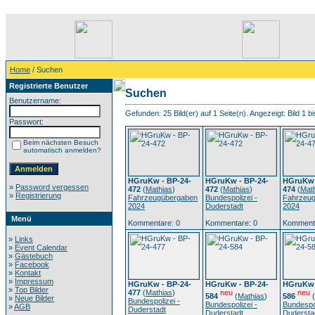
Home
/ Suchen
Registrierte Benutzer
Suchen
Benutzername:
Gefunden: 25 Bild(er) auf 1 Seite(n). Angezeigt: Bild 1 bi
Passwort:
Beim nächsten Besuch
automatisch anmelden?
HGruKw - BP-24-
HGruKw - BP-24-
HGruKw 
»
Password vergessen
472
(
Mathias
)
472
(
Mathias
)
474
(
Mat
»
Registrierung
Fahrzeugübergaben
Bundespolizei -
Fahrzeu
2024
Duderstadt
2024
Menü
Kommentare: 0
Kommentare: 0
Kommenta
»
Links
»
Event Calendar
»
Gästebuch
»
Facebook
»
Kontakt
»
Impressum
HGruKw - BP-24-
HGruKw - BP-24-
HGruKw 
»
Top Bilder
477
(
Mathias
)
neu
neu
584
(
Mathias
)
586
(
»
Neue Bilder
Bundespolizei -
Bundespolizei -
Bundespol
»
AGB
Duderstadt
Duderstadt
Dudersta