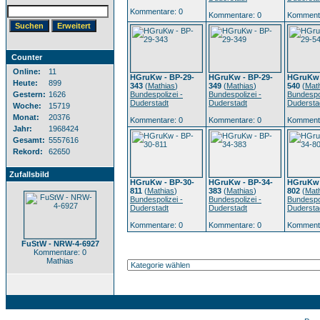
Kommentare: 0
Kommentare: 0
Kommenta
Counter
Online:
11
HGruKw - BP-29-
HGruKw - BP-29-
HGruKw 
Heute:
899
343
(
Mathias
)
349
(
Mathias
)
540
(
Mat
Gestern:
1626
Bundespolizei -
Bundespolizei -
Bundespol
Duderstadt
Duderstadt
Dudersta
Woche:
15719
Monat:
20376
Kommentare: 0
Kommentare: 0
Kommenta
Jahr:
1968424
Gesamt:
5557616
Rekord:
62650
Zufallsbild
HGruKw - BP-30-
HGruKw - BP-34-
HGruKw 
811
(
Mathias
)
383
(
Mathias
)
802
(
Mat
Bundespolizei -
Bundespolizei -
Bundespol
Duderstadt
Duderstadt
Dudersta
Kommentare: 0
Kommentare: 0
Kommenta
FuStW - NRW-4-6927
Kommentare: 0
Mathias