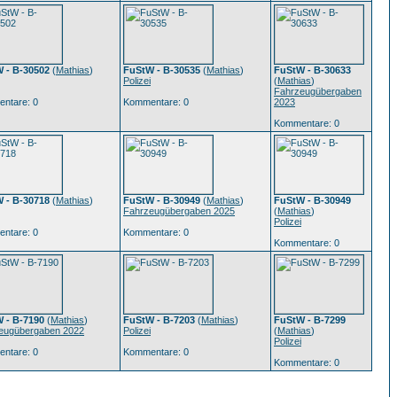
 - B-30502
(
Mathias
)
FuStW - B-30535
(
Mathias
)
FuStW - B-30633
Polizei
(
Mathias
)
Fahrzeugübergaben
ntare: 0
Kommentare: 0
2023
Kommentare: 0
 - B-30718
(
Mathias
)
FuStW - B-30949
(
Mathias
)
FuStW - B-30949
Fahrzeugübergaben 2025
(
Mathias
)
Polizei
ntare: 0
Kommentare: 0
Kommentare: 0
 - B-7190
(
Mathias
)
FuStW - B-7203
(
Mathias
)
FuStW - B-7299
eugübergaben 2022
Polizei
(
Mathias
)
Polizei
ntare: 0
Kommentare: 0
Kommentare: 0