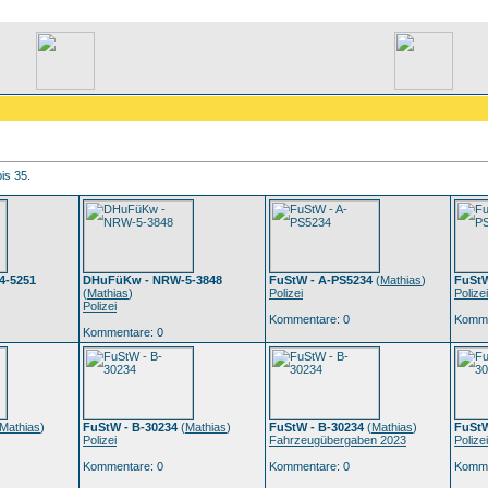
bis 35.
4-5251
DHuFüKw - NRW-5-3848
FuStW - A-PS5234
(
Mathias
)
FuStW
(
Mathias
)
Polizei
Polizei
Polizei
Kommentare: 0
Komme
Kommentare: 0
Mathias
)
FuStW - B-30234
(
Mathias
)
FuStW - B-30234
(
Mathias
)
FuStW
Polizei
Fahrzeugübergaben 2023
Polizei
Kommentare: 0
Kommentare: 0
Komme