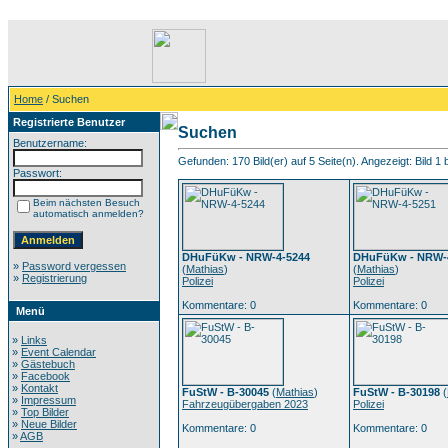
Home
/ Suchen
Registrierte Benutzer
Suchen
Benutzername:
Gefunden: 170 Bild(er) auf 5 Seite(n). Angezeigt: Bild 1 
Passwort:
Beim nächsten Besuch
automatisch anmelden?
DHuFüKw - NRW-4-5244
DHuFüKw - NRW-
»
Password vergessen
(
Mathias
)
(
Mathias
)
»
Registrierung
Polizei
Polizei
Kommentare: 0
Kommentare: 0
Menü
»
Links
»
Event Calendar
»
Gästebuch
»
Facebook
»
Kontakt
FuStW - B-30045
(
Mathias
)
FuStW - B-30198
(
»
Impressum
Fahrzeugübergaben 2023
Polizei
»
Top Bilder
»
Neue Bilder
Kommentare: 0
Kommentare: 0
»
AGB