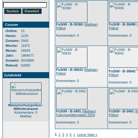
FuStW - B-30360
(
Mathias
)
FuStW - B-30496
(
Counter
Polizei
Polizei
Online:
21
Kommentare: 0
Kommentare: 0
Heute:
1220
Gestern:
2943
Woche:
11972
Monat:
16629
Jahr:
1964677
Gesamt:
5553869
Rekord:
62650
FuStW - B-30633
(
Mathias
)
FuStW - B-30642
Polizei
Polizei
Zufallsbild
Kommentare: 0
Kommentare: 0
Wasserschutzpolizei -
Wilhelmshaven
FuStW - B-3491
(
Mathias
)
FuStW - B-3491
(
M
Kommentare: 0
Fahrzeugübergaben 2024
Polizei
Mathias
Kommentare: 0
Kommentare: 0
1
2
3
4
5
»
Letzte Seite »