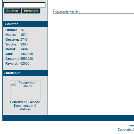
Counter
Online:
26
Heute:
1574
Gestern:
2743
Woche:
9383
Monat:
14040
Jahr:
1962088
Gesamt:
5551280
Rekord:
62650
Zufallsbild
Feuerwehr - Rhede
Kommentare: 0
Mathias
Pow
Copyright