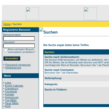
Home
/ Suchen
Registrierte Benutzer
Suchen
Benutzername:
Passwort:
Die Suche ergab leider keine Treffer.
Beim nächsten Besuch
automatisch anmelden?
Suchen
Suche nach Schlüsselwort:
Sie können AND benutzen, um Wörter zu definieren, di
OR für Wörter, die im Resultat sein können und NOT verb
»
Password vergessen
nachfolgende Wort im Resultat. Benutzen Sie * als Platzha
»
Registrierung
Suche nach Username:
Benutzen Sie * als Platzhalter.
Menü
Verknüpfung:
»
Links
Kategorie:
»
Event Calendar
»
Gästebuch
Suche in Feldern:
»
Facebook
»
Kontakt
»
Impressum
»
Top Bilder
»
Neue Bilder
»
AGB