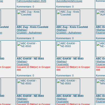
uge
Fahrzeugübergaben 2026
Ausstellungsfahrzeuge
Kommen
Kommentare: 0
Kommentare: 0
oesfeld
ABC Zug - Kreis Coesfeld
ABC Zug - Kreis Coesfeld
ABC-Er
(
Mathias
)
(
Mathias
)
(
Mathia
en
Gruppen - Aufnahmen
Gruppen - Aufnahmen
Feuerw
Kommentare: 0
Kommentare: 0
Kommen
593
ABC-ErkKW - NE-8593
ABC-ErkKW - NE-8593
ABC-Er
(
Mathias
)
(
Mathias
)
(
Mathia
Feuerwehr
Feuerwehr
Feuerw
in Gruppe:
Gesamt:10 Bild(er) in Gruppe:
Gesamt:10 Bild(er) in Gruppe:
Gesamt:
488
488
488
Kommentare: 0
Kommentare: 0
Kommen
593
ABC-ErkKW - NE-8593
ABC-ErkKW - NE-8593
ABC-Er
(
Mathias
)
(
Mathias
)
(
Mathia
Feuerwehr
Feuerwehr
Feuerw
in Gruppe:
Gesamt:10 Bild(er) in Gruppe:
Gesamt:10 Bild(er) in Gruppe: