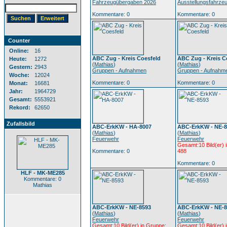
Fahrzeugübergaben 2026
Ausstellungsfahrze
Kommentare: 0
Kommentare: 0
Counter
Online:
16
ABC Zug - Kreis Coesfeld
ABC Zug - Kreis C
Heute:
1272
(
Mathias
)
(
Mathias
)
Gestern:
2943
Gruppen - Aufnahmen
Gruppen - Aufnahm
Woche:
12024
Kommentare: 0
Kommentare: 0
Monat:
16681
Jahr:
1964729
Gesamt:
5553921
Rekord:
62650
Zufallsbild
ABC-ErkKW - HA-8007
ABC-ErkKW - NE-8
(
Mathias
)
(
Mathias
)
Feuerwehr
Feuerwehr
Gesamt:10 Bild(er) 
Kommentare: 0
488
Kommentare: 0
HLF - MK-ME285
Kommentare: 0
Mathias
ABC-ErkKW - NE-8593
ABC-ErkKW - NE-8
(
Mathias
)
(
Mathias
)
Feuerwehr
Feuerwehr
Gesamt:10 Bild(er) in Gruppe:
Gesamt:10 Bild(er) 