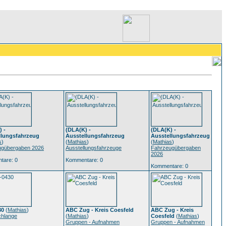
 -
(DLA(K) -
(DLA(K) -
llungsfahrzeug
Ausstellungsfahrzeug
Ausstellungsfahrzeug
s
)
(
Mathias
)
(
Mathias
)
ugübergaben 2026
Ausstellungsfahrzeuge
Fahrzeugübergaben
2026
tare: 0
Kommentare: 0
Kommentare: 0
30
(
Mathias
)
ABC Zug - Kreis Coesfeld
ABC Zug - Kreis
chlange
(
Mathias
)
Coesfeld
(
Mathias
)
Gruppen - Aufnahmen
Gruppen - Aufnahmen