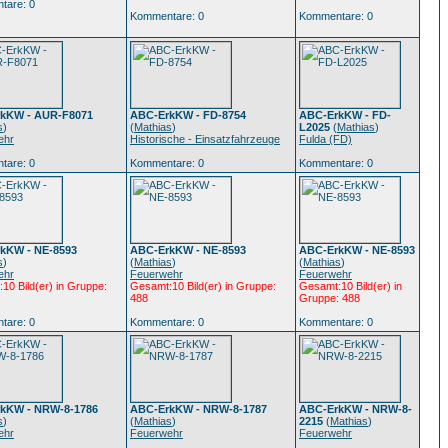
tare: 0
Kommentare: 0
Kommentare: 0
kKW - AUR-F8071
ABC-ErkKW - FD-8754
ABC-ErkKW - FD-
s
)
(
Mathias
)
L2025
(
Mathias
)
ehr
Historische - Einsatzfahrzeuge
Fulda (FD)
tare: 0
Kommentare: 0
Kommentare: 0
kKW - NE-8593
ABC-ErkKW - NE-8593
ABC-ErkKW - NE-8593
s
)
(
Mathias
)
(
Mathias
)
ehr
Feuerwehr
Feuerwehr
10 Bild(er) in Gruppe:
Gesamt:10 Bild(er) in Gruppe:
Gesamt:10 Bild(er) in
488
Gruppe: 488
tare: 0
Kommentare: 0
Kommentare: 0
kKW - NRW-8-1786
ABC-ErkKW - NRW-8-1787
ABC-ErkKW - NRW-8-
s
)
(
Mathias
)
2215
(
Mathias
)
ehr
Feuerwehr
Feuerwehr