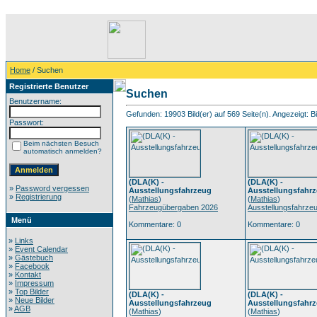
Home
/ Suchen
Registrierte Benutzer
Suchen
Benutzername:
Gefunden: 19903 Bild(er) auf 569 Seite(n). Angezeigt: Bil
Passwort:
Beim nächsten Besuch
automatisch anmelden?
(DLA(K) -
(DLA(K) -
»
Password vergessen
Ausstellungsfahrzeug
Ausstellungsfahr
»
Registrierung
(
Mathias
)
(
Mathias
)
Fahrzeugübergaben 2026
Ausstellungsfahrze
Menü
Kommentare: 0
Kommentare: 0
»
Links
»
Event Calendar
»
Gästebuch
»
Facebook
»
Kontakt
»
Impressum
»
Top Bilder
(DLA(K) -
(DLA(K) -
»
Neue Bilder
Ausstellungsfahrzeug
Ausstellungsfahr
»
AGB
(
Mathias
)
(
Mathias
)