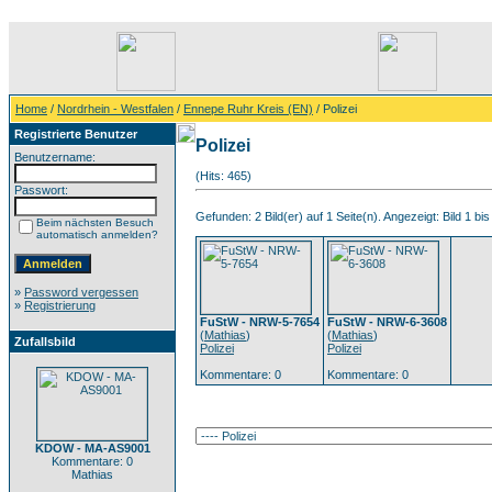
Home
/
Nordrhein - Westfalen
/
Ennepe Ruhr Kreis (EN)
/ Polizei
Registrierte Benutzer
Polizei
Benutzername:
(Hits: 465)
Passwort:
Gefunden: 2 Bild(er) auf 1 Seite(n). Angezeigt: Bild 1 bis
Beim nächsten Besuch
automatisch anmelden?
»
Password vergessen
»
Registrierung
FuStW - NRW-5-7654
FuStW - NRW-6-3608
(
Mathias
)
(
Mathias
)
Zufallsbild
Polizei
Polizei
Kommentare: 0
Kommentare: 0
KDOW - MA-AS9001
Kommentare: 0
Mathias