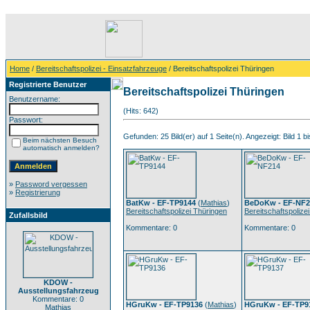
Home
/
Bereitschaftspolizei - Einsatzfahrzeuge
/ Bereitschaftspolizei Thüringen
Registrierte Benutzer
Bereitschaftspolizei Thüringen
Benutzername:
(Hits: 642)
Passwort:
Gefunden: 25 Bild(er) auf 1 Seite(n). Angezeigt: Bild 1 bi
Beim nächsten Besuch
automatisch anmelden?
»
Password vergessen
»
Registrierung
BatKw - EF-TP9144
(
Mathias
)
BeDoKw - EF-NF2
Bereitschaftspolizei Thüringen
Bereitschaftspolize
Zufallsbild
Kommentare: 0
Kommentare: 0
KDOW -
Ausstellungsfahrzeug
Kommentare: 0
HGruKw - EF-TP9136
(
Mathias
)
HGruKw - EF-TP9
Mathias