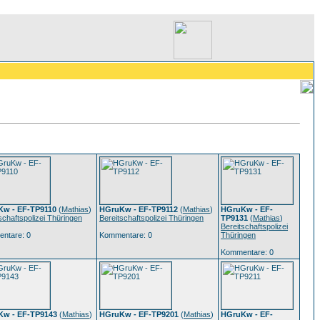
w - EF-TP9110
(
Mathias
)
HGruKw - EF-TP9112
(
Mathias
)
HGruKw - EF-
schaftspolizei Thüringen
Bereitschaftspolizei Thüringen
TP9131
(
Mathias
)
Bereitschaftspolizei
ntare: 0
Kommentare: 0
Thüringen
Kommentare: 0
w - EF-TP9143
(
Mathias
)
HGruKw - EF-TP9201
(
Mathias
)
HGruKw - EF-