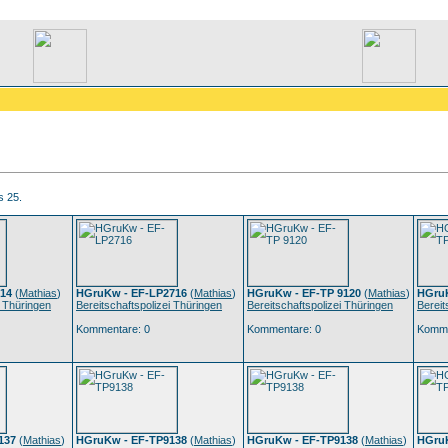
s 25.
14
(
Mathias
)
HGruKw - EF-LP2716
(
Mathias
)
HGruKw - EF-TP 9120
(
Mathias
)
HGruK
i Thüringen
Bereitschaftspolizei Thüringen
Bereitschaftspolizei Thüringen
Bereit
Kommentare: 0
Kommentare: 0
Komme
137
(
Mathias
)
HGruKw - EF-TP9138
(
Mathias
)
HGruKw - EF-TP9138
(
Mathias
)
HGruK