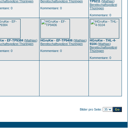
schaftspolizei Thüringen
Bereitschaftspolizei Thüringen
TP9211
(
Mathias
)
Bereitschaftspolizei
ntare: 0
Kommentare: 0
Thüringen
Kommentare: 0
w - EF-TP9384
(
Mathias
)
HGruKw - EF-TP9406
(
Mathias
)
HGruKw - THL-4-
schaftspolizei Thüringen
Bereitschaftspolizei Thüringen
9104
(
Mathias
)
Bereitschaftspolizei
ntare: 0
Kommentare: 0
Thüringen
Kommentare: 0
Bilder pro Seite: