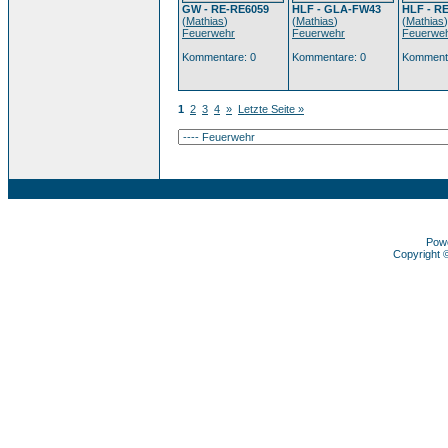
GW - RE-RE6059
HLF - GLA-FW43
HLF - R
(
Mathias
)
(
Mathias
)
(
Mathias
)
Feuerwehr
Feuerwehr
Feuerwe
Kommentare: 0
Kommentare: 0
Kommenta
1
2
3
4
»
Letzte Seite »
Pow
Copyright