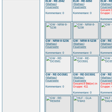
ELW - RE-2042
ELW - RE-6050
ELW - R
(
Mathias
)
(
Mathias
)
(
Mathias
)
Feuerwehr
Feuerwehr
Feuerwe
Gesamt:10
Kommentare: 0
Kommentare: 0
Gruppe: 
Kommenta
GW - NRW-8-5236
GW - NRW-8-5238
GW - RE
(
Mathias
)
(
Mathias
)
(
Mathias
)
Feuerwehr
Feuerwehr
Feuerwe
Kommentare: 0
Kommentare: 0
Kommenta
GW - RE-DO3581
GW - RE-DO3591
GW - RE
(
Mathias
)
(
Mathias
)
(
Mathias
)
Feuerwehr
Feuerwehr
Feuerwe
Gesamt:8 Bild(er) in
Gesamt:5 
Kommentare: 0
Gruppe: 411
Gruppe: 
Kommentare: 0
Kommenta