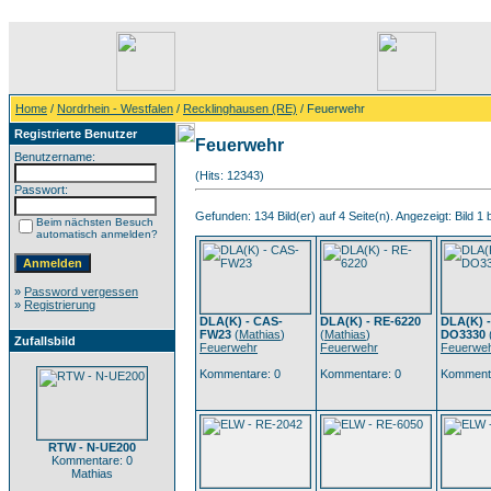
Home
/
Nordrhein - Westfalen
/
Recklinghausen (RE)
/ Feuerwehr
Registrierte Benutzer
Feuerwehr
Benutzername:
(Hits: 12343)
Passwort:
Gefunden: 134 Bild(er) auf 4 Seite(n). Angezeigt: Bild 1 
Beim nächsten Besuch
automatisch anmelden?
»
Password vergessen
»
Registrierung
DLA(K) - CAS-
DLA(K) - RE-6220
DLA(K) -
FW23
(
Mathias
)
(
Mathias
)
DO3330
Zufallsbild
Feuerwehr
Feuerwehr
Feuerwe
Kommentare: 0
Kommentare: 0
Kommenta
RTW - N-UE200
Kommentare: 0
Mathias