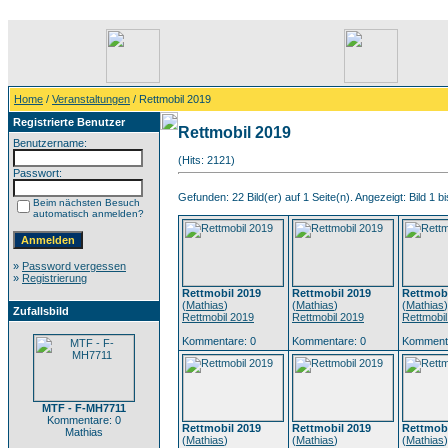
Home
/
Veranstaltungen
/ Rettmobil 2019
Registrierte Benutzer
Rettmobil 2019
Benutzername:
(Hits: 2121)
Passwort:
Gefunden: 22 Bild(er) auf 1 Seite(n). Angezeigt: Bild 1 bi
Beim nächsten Besuch
automatisch anmelden?
»
Password vergessen
»
Registrierung
Rettmobil 2019
Rettmobil 2019
Rettmobi
(
Mathias
)
(
Mathias
)
(
Mathias
)
Zufallsbild
Rettmobil 2019
Rettmobil 2019
Rettmobi
Kommentare: 0
Kommentare: 0
Kommenta
MTF - F-MH7711
Kommentare: 0
Rettmobil 2019
Rettmobil 2019
Rettmobi
Mathias
(
Mathias
)
(
Mathias
)
(
Mathias
)