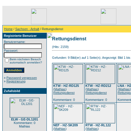
Home
/
Sachsen - Anhalt
/ Rettungsdienst
Registrierte Benutzer
Rettungsdienst
Benutzername:
(Hits: 2159)
Passwort:
Gefunden: 9 Bild(er) auf 1 Seite(n). Angezeigt: Bild 1 bis
Beim nächsten Besuch
automatisch anmelden?
»
Password vergessen
»
Registrierung
KTW - HZ-RD125
KTW - HZ-RD212
LNA - H
(
Mathias
)
(
Mathias
)
(
Mathias
)
Zufallsbild
Rettungsdienst
Rettungsdienst
Rettungs
Kommentare: 0
Kommentare: 0
Kommenta
ELW - GE-DL1201
Kommentare: 0
NEF - HZ-SK209
RTW - HZ-RL122
Mathias
(
Mathias
)
(
Mathias
)