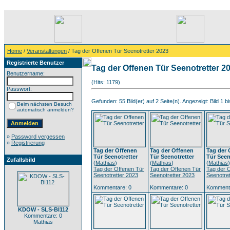
Home
/
Veranstaltungen
/ Tag der Offenen Tür Seenotretter 2023
Registrierte Benutzer
Tag der Offenen Tür Seenotretter 2
Benutzername:
(Hits: 1179)
Passwort:
Gefunden: 55 Bild(er) auf 2 Seite(n). Angezeigt: Bild 1 bi
Beim nächsten Besuch
automatisch anmelden?
»
Password vergessen
»
Registrierung
Tag der Offenen
Tag der Offenen
Tag der 
Tür Seenotretter
Tür Seenotretter
Tür Seen
Zufallsbild
(
Mathias
)
(
Mathias
)
(
Mathias
)
Tag der Offenen Tür
Tag der Offenen Tür
Tag der 
Seenotretter 2023
Seenotretter 2023
Seenotre
Kommentare: 0
Kommentare: 0
Kommenta
KDOW - SLS-BI112
Kommentare: 0
Mathias