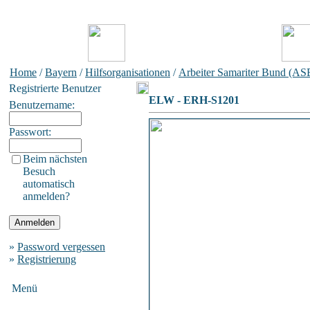
Home
/
Bayern
/
Hilfsorganisationen
/
Arbeiter Samariter Bund (AS
Registrierte Benutzer
ELW - ERH-S1201
Benutzername:
Passwort:
Beim nächsten
Besuch
automatisch
anmelden?
»
Password vergessen
»
Registrierung
Menü