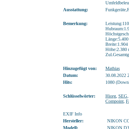
Umfeldbeleu
Ausstattung:
Funkgeräte,F
Bemerkung:
Leistung:11
Hubraum:1.
Höchstgesch
Länge:5.40
Breite:1.90
Höhe:2.380
Zul.Gesamtg
Hinzugefügt von:
Mathias
Datum:
30.08.2022 
Hits:
1080 (Downl
Schlüsselwörter:
Hiorg
,
SEG
Compoint
,
F
EXIF Info
Hersteller:
NIKON C
Modell:
NIKON D3