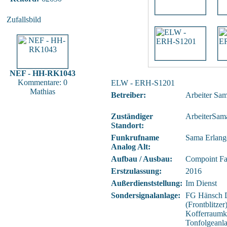
Zufallsbild
NEF - HH-RK1043
Kommentare: 0
ELW - ERH-S1201
Mathias
Betreiber:
Arbeiter Sa
Zuständiger
ArbeiterSama
Standort:
Funkrufname
Sama Erlang
Analog Alt:
Aufbau / Ausbau:
Compoint F
Erstzulassung:
2016
Außerdienststellung:
Im Dienst
Sondersignalanlage:
FG Hänsch 
(Frontblitze
Kofferraumkl
Tonfolgeanl