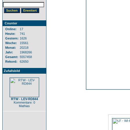
Counter
Online:
17
Heute:
741
Gestern:
1626
Woche:
15561
Monat:
20218
Jahr:
1968266
Gesamt:
5557458
Rekord:
62650
Zufallsbild
RTW - LEV-RD844
Kommentare: 0
Mathias