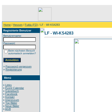
Home
/
Hessen
/
Fulda (FD)
/ LF - WI-KS4283
Registrierte Benutzer
LF - WI-KS4283
Benutzername:
Passwort:
Beim nächsten Besuch
automatisch anmelden?
»
Password vergessen
»
Registrierung
Menü
»
Links
»
Event Calendar
»
Gästebuch
»
Facebook
»
Kontakt
»
Impressum
»
Top Bilder
»
Neue Bilder
»
AGB