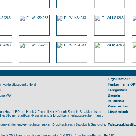
Organisation:
hr Fulda Stützpunkt Nord
Funkrufname OP
01
Fahrgestell:
onal AG
Baujahr:
Im Dienst:
Kennzeichen:
ch Nova LED,am Heck 2 Frontblitzer Hänsch Sputnik SL akkustische
Löschmittel:
yp 610 mit Stadt/Land-Signal und 2 Druckkammerlautsprecher Hänsch
uerwehrleinen,Atemschutzmasken,Druckschlauch,Saugkorb,Standrohr,
Fahrzeugklassifiz
 bei 2.200 1/min (6-Zylinder Dieselmotor OM 936 LA, schadstoffarm EURO 6)