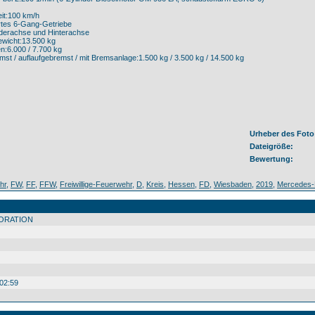
it:100 km/h
rtes 6-Gang-Getriebe
orderachse und Hinterachse
wicht:13.500 kg
en:6.000 / 7.700 kg
st / auflaufgebremst / mit Bremsanlage:1.500 kg / 3.500 kg / 14.500 kg
Urheber des Foto
Dateigröße:
Bewertung:
hr
,
FW
,
FF
,
FFW
,
Freiwillige-Feuerwehr
,
D
,
Kreis
,
Hessen
,
FD
,
Wiesbaden
,
2019
,
Mercedes-
ORATION
02:59