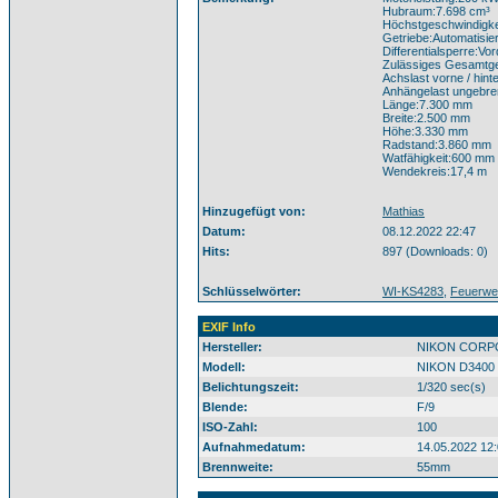
Hubraum:7.698 cm³
Höchstgeschwindigke
Getriebe:Automatisie
Differentialsperre:V
Zulässiges Gesamtge
Achslast vorne / hint
Anhängelast ungebrem
Länge:7.300 mm
Breite:2.500 mm
Höhe:3.330 mm
Radstand:3.860 mm
Watfähigkeit:600 mm
Wendekreis:17,4 m
Hinzugefügt von:
Mathias
Datum:
08.12.2022 22:47
Hits:
897 (Downloads: 0)
Schlüsselwörter:
WI-KS4283
,
Feuerwe
EXIF Info
Hersteller:
NIKON CORP
Modell:
NIKON D3400
Belichtungszeit:
1/320 sec(s)
Blende:
F/9
ISO-Zahl:
100
Aufnahmedatum:
14.05.2022 12:
Brennweite:
55mm