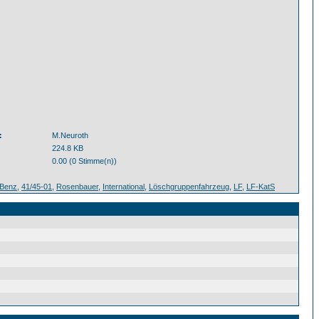
:
M.Neuroth
224.8 KB
0.00 (0 Stimme(n))
Benz
,
41/45-01
,
Rosenbauer
,
International
,
Löschgruppenfahrzeug
,
LF
,
LF-KatS