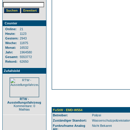
Counter
Online:
21
Heute:
1123
Gestern:
2943
Woche:
11875
Monat:
16532
Jahr:
1964580
Gesamt:
5553772
Rekord:
62650
Zufallsbild
RTW -
Ausstellungsfahrzeug
Kommentare: 0
Mathias
FuStW - EMD-WS54
Betreiber:
Polizei
Zuständiger Standort:
Wasserschutzpolizeistatio
Funkrufname Analog
Nicht Bekannt
Alt: