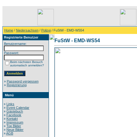
Home
/
Niedersachsen
/
Polizei
/ FuStW - EMD-WS54
Registrierte Benutzer
FuStW - EMD-WS54
Benutzername:
Passwort:
Beim nächsten Besuch
automatisch anmelden?
»
Password vergessen
»
Registrierung
Menü
»
Links
»
Event Calendar
»
Gästebuch
»
Facebook
»
Kontakt
»
Impressum
»
Top Bilder
»
Neue Bilder
»
AGB