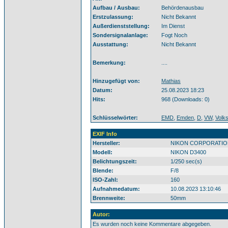
Aufbau / Ausbau:
Behördenausbau
Erstzulassung:
Nicht Bekannt
Außerdienststellung:
Im Dienst
Sondersignalanlage:
Fogt Noch
Ausstattung:
Nicht Bekannt
Bemerkung:
....
Hinzugefügt von:
Mathias
Datum:
25.08.2023 18:23
Hits:
968 (Downloads: 0)
Schlüsselwörter:
EMD
,
Emden
,
D
,
VW
,
Volk
EXIF Info
Hersteller:
NIKON CORPORATIO
Modell:
NIKON D3400
Belichtungszeit:
1/250 sec(s)
Blende:
F/8
ISO-Zahl:
160
Aufnahmedatum:
10.08.2023 13:10:46
Brennweite:
50mm
Autor:
Es wurden noch keine Kommentare abgegeben.