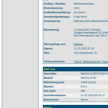
Aufbau / Ausbau:
Behördenausbau
Erstzulassung:
2011
Außerdienststellung:
Im Dienst
Sondersignalanlage:
Folgt Noch
Ausstattung:
Warnleuchten,Absperrband,
Bemerkung:
7-Gang-DSG-Getriebe
Endgeschwindigkeit:212 km/
Beschleunigung:0 auf 100 in 
Hinzugefügt von:
Mathias
Datum:
11.10.2025 21:20
Hits:
431 (Downloads: 0)
Schlüsselwörter:
Polizei
,
Niedersachsen
,
Hann
EXIF Info
Hersteller:
NIKON CORPORATIO
Modell:
NIKON D750
Belichtungszeit:
1/160 sec(s)
Blende:
F/6.3
ISO-Zahl:
400
Aufnahmedatum:
01.03.2025 06:14:13
Brennweite:
85mm
Autor: