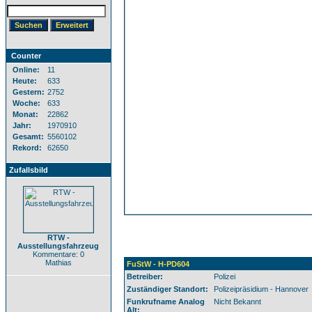
Counter
Online:
11
Heute:
633
Gestern:
2752
Woche:
633
Monat:
22862
Jahr:
1970910
Gesamt:
5560102
Rekord:
62650
Zufallsbild
RTW -
Ausstellungsfahrzeug
Kommentare: 0
Mathias
FuStW - H-PD604
Betreiber:
Polizei
Zuständiger Standort:
Polizeipräsidium - Hannover
Funkrufname Analog
Nicht Bekannt
Alt: