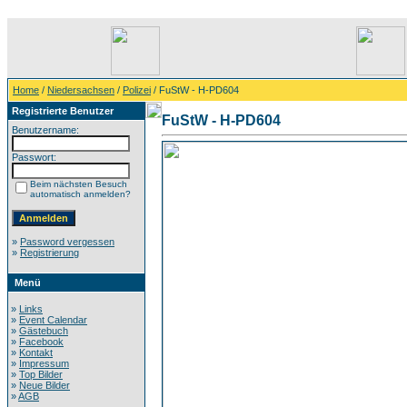
Home
/
Niedersachsen
/
Polizei
/ FuStW - H-PD604
Registrierte Benutzer
FuStW - H-PD604
Benutzername:
Passwort:
Beim nächsten Besuch
automatisch anmelden?
»
Password vergessen
»
Registrierung
Menü
»
Links
»
Event Calendar
»
Gästebuch
»
Facebook
»
Kontakt
»
Impressum
»
Top Bilder
»
Neue Bilder
»
AGB