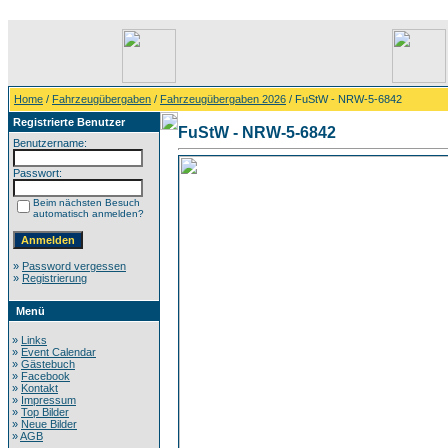
Home
/
Fahrzeugübergaben
/
Fahrzeugübergaben 2026
/ FuStW - NRW-5-6842
Registrierte Benutzer
FuStW - NRW-5-6842
Benutzername:
Passwort:
Beim nächsten Besuch
automatisch anmelden?
»
Password vergessen
»
Registrierung
Menü
»
Links
»
Event Calendar
»
Gästebuch
»
Facebook
»
Kontakt
»
Impressum
»
Top Bilder
»
Neue Bilder
»
AGB