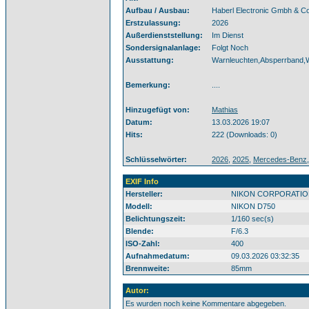
Aufbau / Ausbau:
Haberl Electronic Gmbh & C
Erstzulassung:
2026
Außerdienststellung:
Im Dienst
Sondersignalanlage:
Folgt Noch
Ausstattung:
Warnleuchten,Absperrband,
Bemerkung:
....
Hinzugefügt von:
Mathias
Datum:
13.03.2026 19:07
Hits:
222 (Downloads: 0)
Schlüsselwörter:
2026
,
2025
,
Mercedes-Benz
EXIF Info
Hersteller:
NIKON CORPORATIO
Modell:
NIKON D750
Belichtungszeit:
1/160 sec(s)
Blende:
F/6.3
ISO-Zahl:
400
Aufnahmedatum:
09.03.2026 03:32:35
Brennweite:
85mm
Autor:
Es wurden noch keine Kommentare abgegeben.