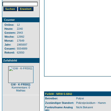
Counter
Online:
12
Heute:
2240
Gestern:
2943
Woche:
12992
Monat:
17649
Jahr:
1965697
Gesamt:
5554889
Rekord:
62650
Zufallsbild
GW - K-FR5911
Kommentare: 0
Mathias
FuStW - NRW-5-6842
Betreiber:
Polizei
Zuständiger Standort:
Polizeipräsidium - Hamm
Funkrufname Analog
Nicht Bekannt
Alt: