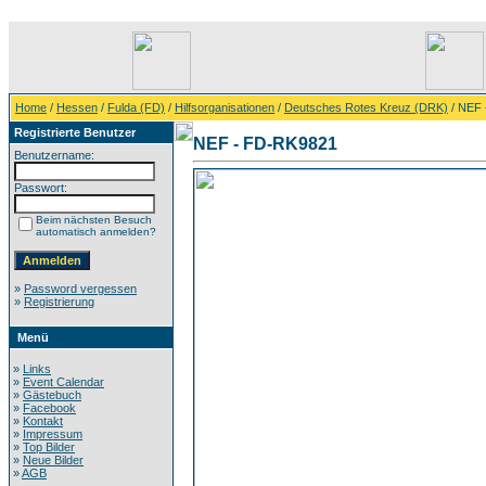
Home
/
Hessen
/
Fulda (FD)
/
Hilfsorganisationen
/
Deutsches Rotes Kreuz (DRK)
/ NEF 
Registrierte Benutzer
NEF - FD-RK9821
Benutzername:
Passwort:
Beim nächsten Besuch
automatisch anmelden?
»
Password vergessen
»
Registrierung
Menü
»
Links
»
Event Calendar
»
Gästebuch
»
Facebook
»
Kontakt
»
Impressum
»
Top Bilder
»
Neue Bilder
»
AGB