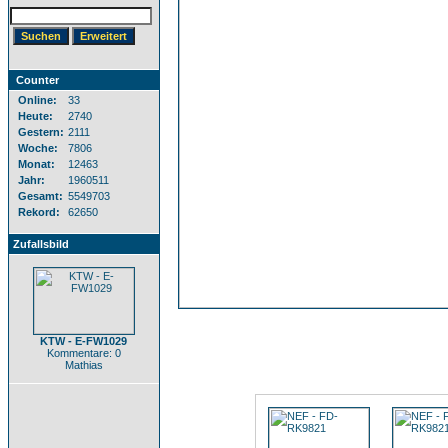
Counter
Online:
33
Heute:
2740
Gestern:
2111
Woche:
7806
Monat:
12463
Jahr:
1960511
Gesamt:
5549703
Rekord:
62650
Zufallsbild
KTW - E-FW1029
Kommentare: 0
Mathias