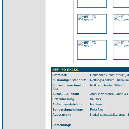
NEF - FD-RK9821
Betreiber:
Deutsches Rotes Kreuz (D
Zuständiger Standort:
Rettungszentrum - Klinikum
Funkrufname Analog
Rotkreuz Fulda 09/82-01
Alt:
Aufbau / Ausbau:
Ambulanz Mobile Gmbh & 
Erstzulassung:
04.2024
Außerdienststellung:
Im Dienst
Sondersignalanlage:
Folgt Noch
Ausstattung:
Notfallrucksack,Sauerstoff,
Bemerkung:
....