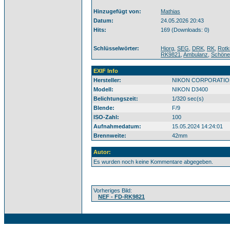
Hinzugefügt von:
Mathias
Datum:
24.05.2026 20:43
Hits:
169 (Downloads: 0)
Schlüsselwörter:
Hiorg
,
SEG
,
DRK
,
RK
,
Rotk
RK9821
,
Ambulanz
,
Schöne
EXIF Info
Hersteller:
NIKON CORPORATIO
Modell:
NIKON D3400
Belichtungszeit:
1/320 sec(s)
Blende:
F/9
ISO-Zahl:
100
Aufnahmedatum:
15.05.2024 14:24:01
Brennweite:
42mm
Autor:
Es wurden noch keine Kommentare abgegeben.
Vorheriges Bild:
NEF - FD-RK9821