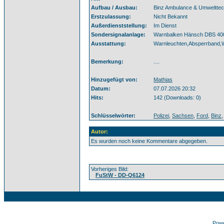
Aufbau / Ausbau:
Binz Ambulance & Umweltte
Erstzulassung:
Nicht Bekannt
Außerdienststellung:
Im Dienst
Sondersignalanlage:
Warnbalken Hänsch DBS 4000
Ausstattung:
Warnleuchten,Absperrband,
Bemerkung:
....
Hinzugefügt von:
Mathias
Datum:
07.07.2026 20:32
Hits:
142 (Downloads: 0)
Schlüsselwörter:
Polizei
,
Sachsen
,
Ford
,
Binz
,
Autor:
Es wurden noch keine Kommentare abgegeben.
Vorheriges Bild:
FuStW - DD-Q6124
Pow