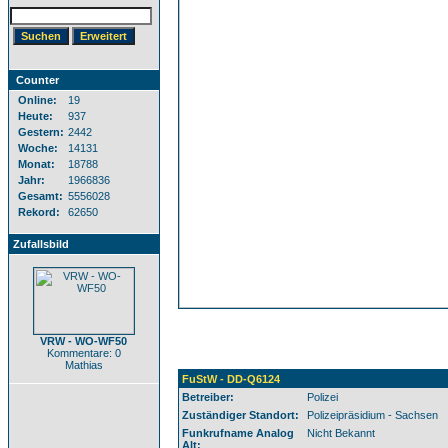
Counter
Online:
19
Heute:
937
Gestern:
2442
Woche:
14131
Monat:
18788
Jahr:
1966836
Gesamt:
5556028
Rekord:
62650
Zufallsbild
VRW - WO-WF50
Kommentare: 0
Mathias
FuStW - DD-Q6124
Betreiber:
Polizei
Zuständiger Standort:
Polizeipräsidium - Sachsen
Funkrufname Analog
Nicht Bekannt
Alt: