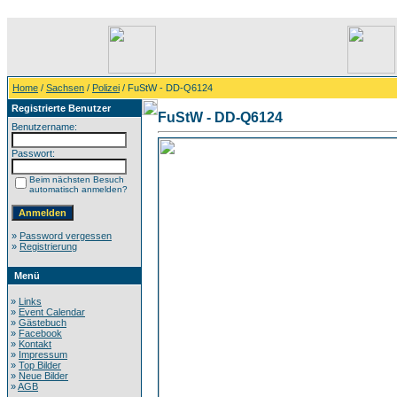
Home
/
Sachsen
/
Polizei
/ FuStW - DD-Q6124
Registrierte Benutzer
FuStW - DD-Q6124
Benutzername:
Passwort:
Beim nächsten Besuch
automatisch anmelden?
»
Password vergessen
»
Registrierung
Menü
»
Links
»
Event Calendar
»
Gästebuch
»
Facebook
»
Kontakt
»
Impressum
»
Top Bilder
»
Neue Bilder
»
AGB