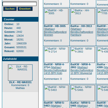
Kommentare: 0
Kommentare: 0
Kommenta
Counter
Online:
10
BatKW - HB-3005
BatKw - HH-3913
BatKW -
Heute:
440
(
Mathias
)
(
Mathias
)
(
Mathias
)
Gestern:
2442
Bereitschaftspolizei
Bereitschaftspolizei
Bereitsch
Bremen
Hamburg
Hamburg
Woche:
13634
Monat:
18291
Kommentare: 0
Kommentare: 0
Kommenta
Jahr:
1966339
Gesamt:
5555531
Rekord:
62650
Zufallsbild
BatKW - NRW-4-
BatKW - NRW-4-
BatKw -
2714
(
Mathias
)
2802
(
Mathias
)
4399
(
Ma
Bereitschaftspolizei
Bereitschaftspolizei
Bereitsch
14/15 BPH Köln
10 BPH Wuppertal
14/15 BP
Kommentare: 0
Kommentare: 0
Kommenta
DLK - RE-WA9331
Kommentare: 0
Mathias
BatKW - NRW-5-
BatKw - NRW-5-
BatKW -
5463
(
Mathias
)
5465
(
Mathias
)
5466
(
Ma