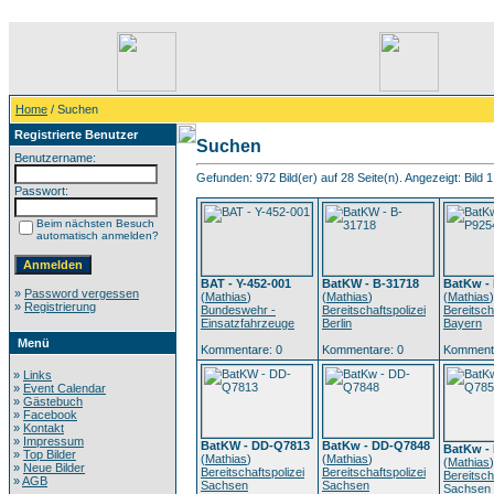
Home
/ Suchen
Registrierte Benutzer
Suchen
Benutzername:
Gefunden: 972 Bild(er) auf 28 Seite(n). Angezeigt: Bild 1
Passwort:
Beim nächsten Besuch
automatisch anmelden?
BAT - Y-452-001
BatKW - B-31718
BatKw -
»
Password vergessen
(
Mathias
)
(
Mathias
)
(
Mathias
)
»
Registrierung
Bundeswehr -
Bereitschaftspolizei
Bereitsch
Einsatzfahrzeuge
Berlin
Bayern
Menü
Kommentare: 0
Kommentare: 0
Kommenta
»
Links
»
Event Calendar
»
Gästebuch
»
Facebook
»
Kontakt
»
Impressum
BatKW - DD-Q7813
BatKw - DD-Q7848
BatKw -
»
Top Bilder
(
Mathias
)
(
Mathias
)
(
Mathias
)
»
Neue Bilder
Bereitschaftspolizei
Bereitschaftspolizei
Bereitsch
»
AGB
Sachsen
Sachsen
Sachsen