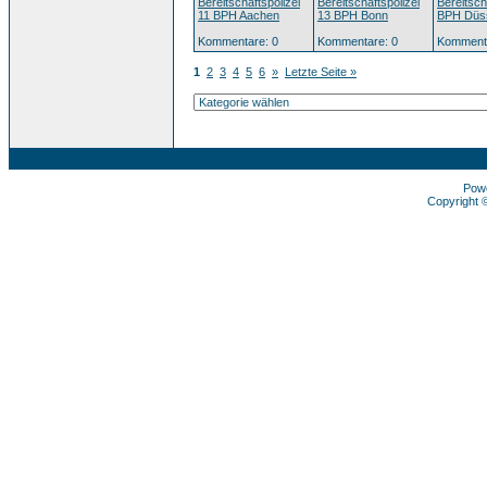
Bereitschaftspolizei
Bereitschaftspolizei
Bereitsch
11 BPH Aachen
13 BPH Bonn
BPH Düss
Kommentare: 0
Kommentare: 0
Kommenta
1
2
3
4
5
6
»
Letzte Seite »
Pow
Copyright