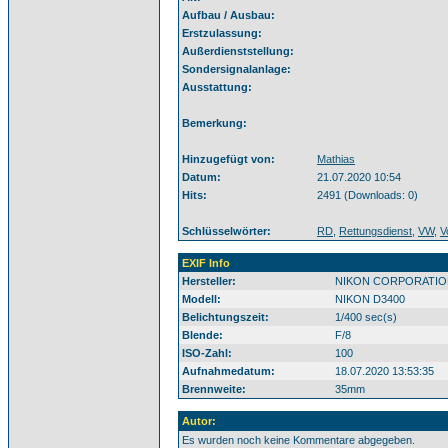
Aufbau / Ausbau:
Erstzulassung:
Außerdienststellung:
Sondersignalanlage:
Ausstattung:
Bemerkung:
Hinzugefügt von:
Mathias
Datum:
21.07.2020 10:54
Hits:
2491 (Downloads: 0)
Schlüsselwörter:
RD
,
Rettungsdienst
,
VW
,
V
EXIF Info
Hersteller:
NIKON CORPORATIO
Modell:
NIKON D3400
Belichtungszeit:
1/400 sec(s)
Blende:
F/8
ISO-Zahl:
100
Aufnahmedatum:
18.07.2020 13:53:35
Brennweite:
35mm
Autor:
Es wurden noch keine Kommentare abgegeben.