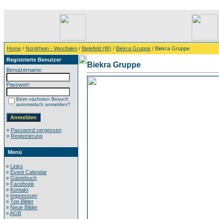
Home
/
Nordrhein - Westfalen
/
Bielefeld (BI)
/
Biekra Gruppe
/ Biekra Gruppe
Registrierte Benutzer
Biekra Gruppe
Benutzername:
Passwort:
Beim nächsten Besuch
automatisch anmelden?
»
Password vergessen
»
Registrierung
Menü
»
Links
»
Event Calendar
»
Gästebuch
»
Facebook
»
Kontakt
»
Impressum
»
Top Bilder
»
Neue Bilder
»
AGB