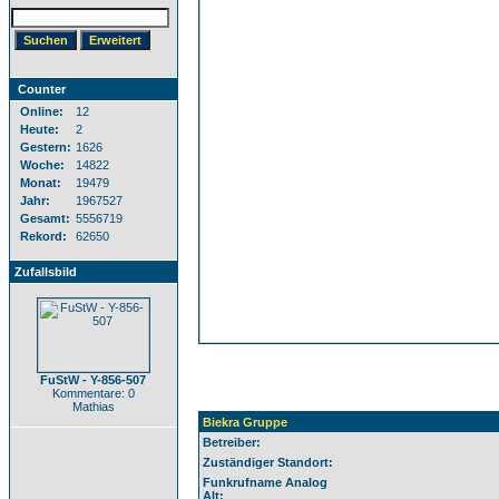
Counter
Online:
12
Heute:
2
Gestern:
1626
Woche:
14822
Monat:
19479
Jahr:
1967527
Gesamt:
5556719
Rekord:
62650
Zufallsbild
FuStW - Y-856-507
Kommentare: 0
Mathias
Biekra Gruppe
Betreiber:
Zuständiger Standort:
Funkrufname Analog
Alt: