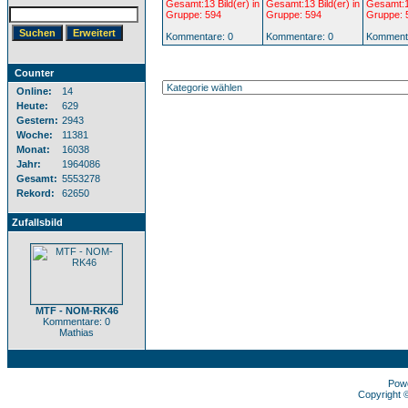
Gesamt:13 Bild(er) in
Gesamt:13 Bild(er) in
Gesamt:13
Gruppe: 594
Gruppe: 594
Gruppe: 
Kommentare: 0
Kommentare: 0
Kommenta
Counter
Online:
14
Heute:
629
Gestern:
2943
Woche:
11381
Monat:
16038
Jahr:
1964086
Gesamt:
5553278
Rekord:
62650
Zufallsbild
MTF - NOM-RK46
Kommentare: 0
Mathias
Pow
Copyright