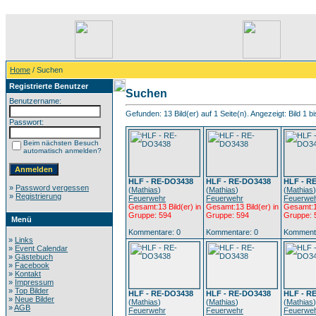
Home
/ Suchen
Registrierte Benutzer
Suchen
Benutzername:
Gefunden: 13 Bild(er) auf 1 Seite(n). Angezeigt: Bild 1 bi
Passwort:
Beim nächsten Besuch
automatisch anmelden?
HLF - RE-DO3438
HLF - RE-DO3438
HLF - R
»
Password vergessen
(
Mathias
)
(
Mathias
)
(
Mathias
)
»
Registrierung
Feuerwehr
Feuerwehr
Feuerwe
Gesamt:13 Bild(er) in
Gesamt:13 Bild(er) in
Gesamt:13
Gruppe: 594
Gruppe: 594
Gruppe: 
Menü
Kommentare: 0
Kommentare: 0
Kommenta
»
Links
»
Event Calendar
»
Gästebuch
»
Facebook
»
Kontakt
»
Impressum
»
Top Bilder
HLF - RE-DO3438
HLF - RE-DO3438
HLF - R
»
Neue Bilder
(
Mathias
)
(
Mathias
)
(
Mathias
)
»
AGB
Feuerwehr
Feuerwehr
Feuerwe