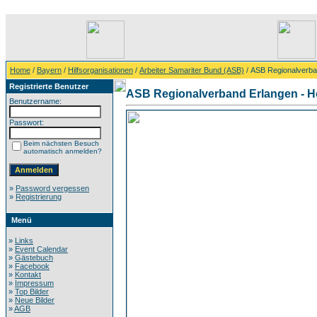
Home
/
Bayern
/
Hilfsorganisationen
/
Arbeiter Samariter Bund (ASB)
/ ASB Regionalverba
Registrierte Benutzer
ASB Regionalverband Erlangen - H
Benutzername:
Passwort:
Beim nächsten Besuch
automatisch anmelden?
»
Password vergessen
»
Registrierung
Menü
»
Links
»
Event Calendar
»
Gästebuch
»
Facebook
»
Kontakt
»
Impressum
»
Top Bilder
»
Neue Bilder
»
AGB