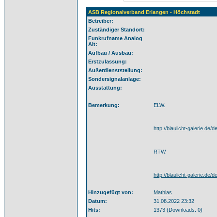
ASB Regionalverband Erlangen - Höchstadt
Betreiber:
Zuständiger Standort:
Funkrufname Analog
Alt:
Aufbau / Ausbau:
Erstzulassung:
Außerdienststellung:
Sondersignalanlage:
Ausstattung:
Bemerkung:
ELW.
http://blaulicht-galerie.d
RTW.
http://blaulicht-galerie.de
Hinzugefügt von:
Mathias
Datum:
31.08.2022 23:32
Hits:
1373 (Downloads: 0)