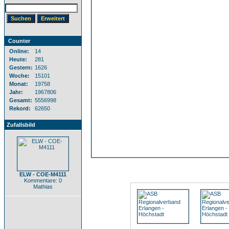
Counter
Online:
14
Heute:
281
Gestern:
1626
Woche:
15101
Monat:
19758
Jahr:
1967806
Gesamt:
5556998
Rekord:
62650
Zufallsbild
ELW - COE-M4111
Kommentare: 0
Mathias