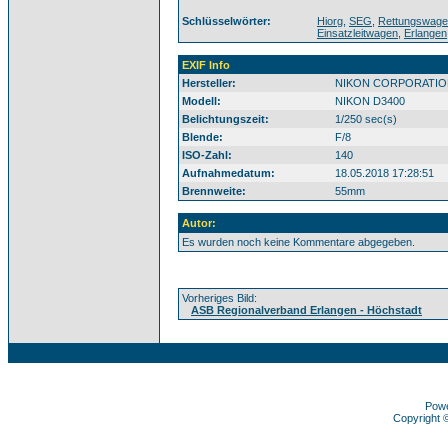
Schlüsselwörter:
Hiorg
,
SEG
,
Rettungswag
Einsatzleitwagen
,
Erlangen
EXIF Info
Hersteller:
NIKON CORPORATIO
Modell:
NIKON D3400
Belichtungszeit:
1/250 sec(s)
Blende:
F/8
ISO-Zahl:
140
Aufnahmedatum:
18.05.2018 17:28:51
Brennweite:
55mm
Autor:
Es wurden noch keine Kommentare abgegeben.
Vorheriges Bild:
ASB Regionalverband Erlangen - Höchstadt
Pow
Copyright