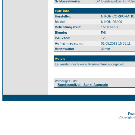
Schlüsselwörter:
BP
,
Bundespolizei
,
D
,
Poliz
EXIF Info
Hersteller:
NIKON CORPORATIO
Modell:
NIKON D3400
Belichtungszeit:
1/250 sec(s)
Blende:
F/8
ISO-Zahl:
125
Aufnahmedatum:
01.05.2019 15:53:11
Brennweite:
31mm
Autor:
Es wurden noch keine Kommentare abgegeben.
Vorheriges Bild:
Bundespolizei - Sankt Augustin
Pow
Copyright