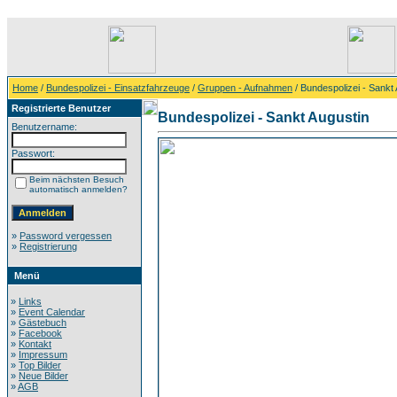
Home
/
Bundespolizei - Einsatzfahrzeuge
/
Gruppen - Aufnahmen
/ Bundespolizei - Sankt
Registrierte Benutzer
Bundespolizei - Sankt Augustin
Benutzername:
Passwort:
Beim nächsten Besuch
automatisch anmelden?
»
Password vergessen
»
Registrierung
Menü
»
Links
»
Event Calendar
»
Gästebuch
»
Facebook
»
Kontakt
»
Impressum
»
Top Bilder
»
Neue Bilder
»
AGB