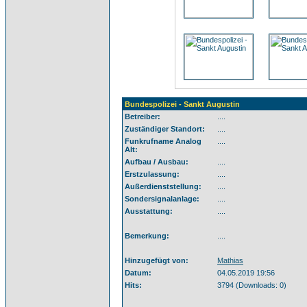
Bundespolizei - Sankt Augustin
Betreiber:
....
Zuständiger Standort:
....
Funkrufname Analog
....
Alt:
Aufbau / Ausbau:
....
Erstzulassung:
....
Außerdienststellung:
....
Sondersignalanlage:
....
Ausstattung:
....
Bemerkung:
....
Hinzugefügt von:
Mathias
Datum:
04.05.2019 19:56
Hits:
3794 (Downloads: 0)